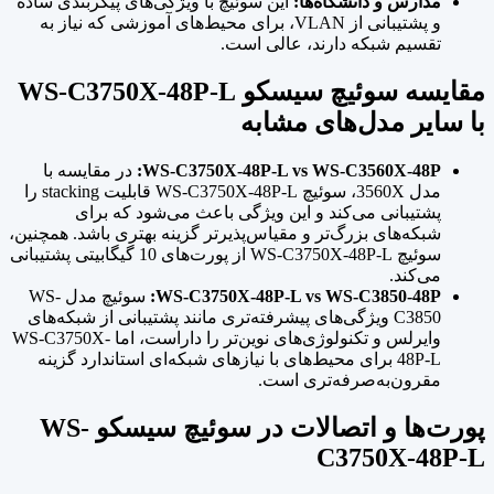
مدارس و دانشگاه‌ها:
این سوئیچ با ویژگی‌های پیکربندی ساده
و پشتیبانی از VLAN، برای محیط‌های آموزشی که نیاز به
تقسیم شبکه دارند، عالی است.
مقایسه سوئیچ سیسکو WS-C3750X-48P-L
با سایر مدل‌های مشابه
WS-C3750X-48P-L vs WS-C3560X-48P:
در مقایسه با
مدل 3560X، سوئیچ WS-C3750X-48P-L قابلیت stacking را
پشتیبانی می‌کند و این ویژگی باعث می‌شود که برای
شبکه‌های بزرگ‌تر و مقیاس‌پذیرتر گزینه بهتری باشد. همچنین،
سوئیچ WS-C3750X-48P-L از پورت‌های 10 گیگابیتی پشتیبانی
می‌کند.
WS-C3750X-48P-L vs WS-C3850-48P:
سوئیچ مدل WS-
C3850 ویژگی‌های پیشرفته‌تری مانند پشتیبانی از شبکه‌های
وایرلس و تکنولوژی‌های نوین‌تر را داراست، اما WS-C3750X-
48P-L برای محیط‌های با نیازهای شبکه‌ای استاندارد گزینه
مقرون‌به‌صرفه‌تری است.
پورت‌ها و اتصالات در سوئیچ سیسکو WS-
C3750X-48P-L