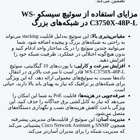
تضمین می‌کند.
مزایای استفاده از سوئیچ سیسکو WS-
C3750X-48P-L در شبکه‌های بزرگ
مقیاس‌پذیری بالا:
این سوئیچ به‌دلیل قابلیت stacking می‌تواند
به راحتی به شبکه‌های بزرگ و پیچیده اضافه شود. شما
می‌توانید چندین سوئیچ را در یک ساختار واحد ادغام کنید و
بدون هیچ‌گونه اختلالی در عملکرد، ظرفیت شبکه خود را
افزایش دهید.
افزایش سرعت و کارایی:
با پورت‌های 10 گیگابیتی، سوئیچ
WS-C3750X-48P-L قادر است تا سرعت بالاتری در انتقال
داده‌ها نسبت به سوئیچ‌های معمولی ارائه دهد، که این ویژگی
برای شبکه‌های پر ترافیک که نیاز به پهنای باند بالا دارند، حیاتی
است.
صرفه‌جویی در هزینه‌ها:
قابلیت PoE به شما این امکان را
می‌دهد که نیاز به کابل‌کشی برق جداگانه را حذف کنید. این
ویژگی باعث کاهش هزینه‌های نصب و نگهداری دستگاه‌های
متصل می‌شود.
مدیریت آسان:
این سوئیچ از قابلیت‌های مدیریتی پیشرفته
همچون SNMP و Cisco Network Assistant پشتیبانی می‌کند
که مدیریت شبکه را برای مدیران آسان‌تر می‌کند.