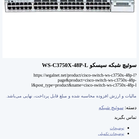
سوئیچ شبکه سیسکو WS-C3750X-48P-L
https://segalnet.net/product/cisco-switch-ws-c3750x-48p-l?
page&product=cisco-switch-ws-c3750x-48p-
l&post_type=product&name=cisco-switch-ws-c3750x-48p-l
مالیات و ارزش افزوده محاسبه شده و مبلغ قابل پرداخت، نهایی می‌باشد.
دسته:
سوئیچ شبکه
تماس بگیرید
توضیحات
توضیحات تکمیلی