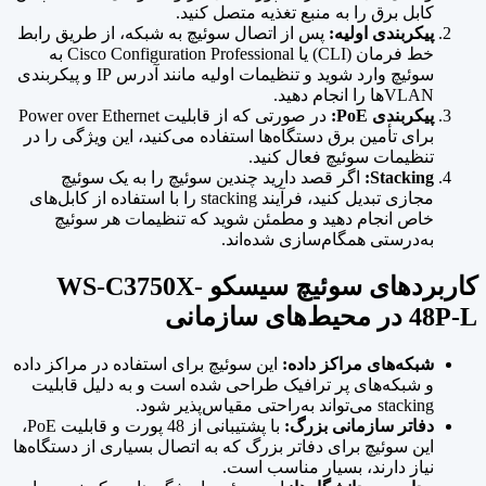
کابل برق را به منبع تغذیه متصل کنید.
پیکربندی اولیه:
پس از اتصال سوئیچ به شبکه، از طریق رابط
خط فرمان (CLI) یا Cisco Configuration Professional به
سوئیچ وارد شوید و تنظیمات اولیه مانند آدرس IP و پیکربندی
VLAN‌ها را انجام دهید.
پیکربندی PoE:
در صورتی که از قابلیت Power over Ethernet
برای تأمین برق دستگاه‌ها استفاده می‌کنید، این ویژگی را در
تنظیمات سوئیچ فعال کنید.
Stacking:
اگر قصد دارید چندین سوئیچ را به یک سوئیچ
مجازی تبدیل کنید، فرآیند stacking را با استفاده از کابل‌های
خاص انجام دهید و مطمئن شوید که تنظیمات هر سوئیچ
به‌درستی همگام‌سازی شده‌اند.
کاربردهای سوئیچ سیسکو WS-C3750X-
48P-L در محیط‌های سازمانی
شبکه‌های مراکز داده:
این سوئیچ برای استفاده در مراکز داده
و شبکه‌های پر ترافیک طراحی شده است و به دلیل قابلیت
stacking می‌تواند به‌راحتی مقیاس‌پذیر شود.
دفاتر سازمانی بزرگ:
با پشتیبانی از 48 پورت و قابلیت PoE،
این سوئیچ برای دفاتر بزرگ که به اتصال بسیاری از دستگاه‌ها
نیاز دارند، بسیار مناسب است.