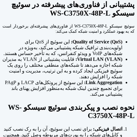
پشتیبانی از فناوری‌های پیشرفته در سوئیچ
سیسکو WS-C3750X-48P-L
سوئیچ سیسکو WS-C3750X-48P-L از فناوری‌های پیشرفته‌ای برخوردار است
که به بهبود عملکرد و امنیت شبکه کمک می‌کند:
Quality of Service (QoS):
این سوئیچ از QoS برای
اولویت‌بندی ترافیک شبکه پشتیبانی می‌کند، به‌ویژه در
شبکه‌های VoIP و ویدئو کنفرانس، که به تأخیر حساس هستند.
Virtual LAN (VLAN):
قابلیت پشتیبانی از VLAN به مدیران
شبکه اجازه می‌دهد تا شبکه‌های منطقی مختلف را روی یک
سوئیچ فیزیکی ایجاد کرده و به این ترتیب، مدیریت و امنیت
شبکه را افزایش دهند.
Link Aggregation:
این سوئیچ از پروتکل‌های LACP و PAgP
برای تجمیع چندین لینک شبکه به‌منظور افزایش پهنای باند
پشتیبانی می‌کند.
نحوه نصب و پیکربندی سوئیچ سیسکو WS-
C3750X-48P-L
اتصال فیزیکی:
برای نصب این سوئیچ، آن را به رک نصب کنید
و کابل‌های شبکه را به پورت‌های مربوطه وصل کنید. همچنین،