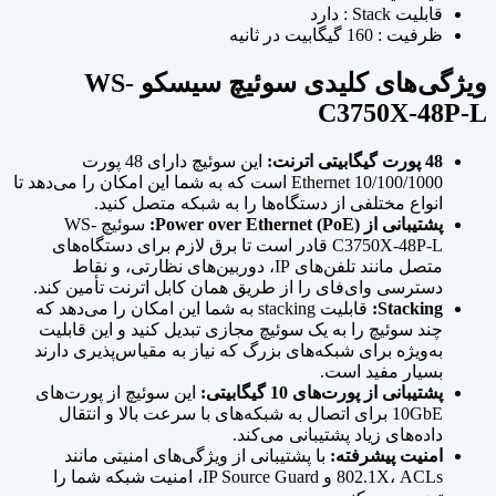
قابلیت Stack : دارد
ظرفیت : 160 گیگابیت در ثانیه
ویژگی‌های کلیدی سوئیچ سیسکو WS-
C3750X-48P-L
48 پورت گیگابیتی اترنت:
این سوئیچ دارای 48 پورت
10/100/1000 Ethernet است که به شما این امکان را می‌دهد تا
انواع مختلفی از دستگاه‌ها را به شبکه متصل کنید.
پشتیبانی از Power over Ethernet (PoE):
سوئیچ WS-
C3750X-48P-L قادر است تا برق لازم برای دستگاه‌های
متصل مانند تلفن‌های IP، دوربین‌های نظارتی، و نقاط
دسترسی وای‌فای را از طریق همان کابل اترنت تأمین کند.
Stacking:
قابلیت stacking به شما این امکان را می‌دهد که
چند سوئیچ را به یک سوئیچ مجازی تبدیل کنید و این قابلیت
به‌ویژه برای شبکه‌های بزرگ که نیاز به مقیاس‌پذیری دارند
بسیار مفید است.
پشتیبانی از پورت‌های 10 گیگابیتی:
این سوئیچ از پورت‌های
10GbE برای اتصال به شبکه‌های با سرعت بالا و انتقال
داده‌های زیاد پشتیبانی می‌کند.
امنیت پیشرفته:
با پشتیبانی از ویژگی‌های امنیتی مانند
802.1X، ACLs و IP Source Guard، امنیت شبکه شما را