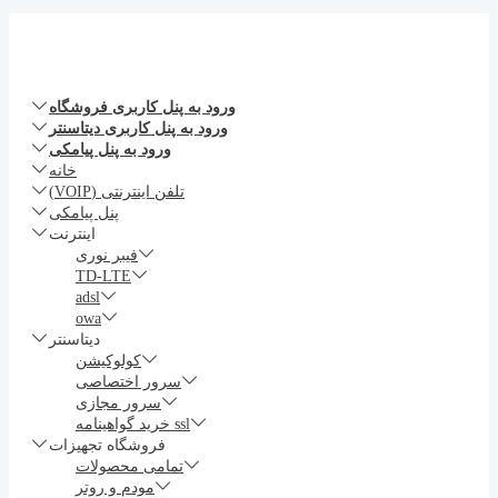
ورود به پنل کاربری فروشگاه
ورود به پنل کاربری دیتاسنتر
ورود به پنل پیامکی
خانه
تلفن اینترنتی (VOIP)
پنل پیامکی
اینترنت
فیبر نوری
TD-LTE
adsl
owa
دیتاسنتر
کولوکیشن
سرور اختصاصی
سرور مجازی
خرید گواهینامه ssl
فروشگاه تجهیزات
تمامی محصولات
مودم و روتر