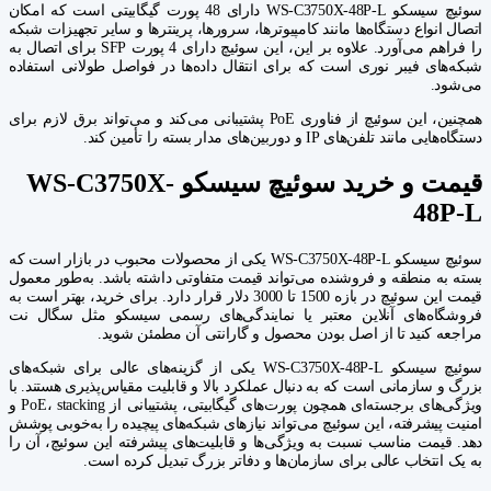
سوئیچ سیسکو WS-C3750X-48P-L دارای 48 پورت گیگابیتی است که امکان
اتصال انواع دستگاه‌ها مانند کامپیوترها، سرورها، پرینترها و سایر تجهیزات شبکه
را فراهم می‌آورد. علاوه بر این، این سوئیچ دارای 4 پورت SFP برای اتصال به
شبکه‌های فیبر نوری است که برای انتقال داده‌ها در فواصل طولانی استفاده
می‌شود.
همچنین، این سوئیچ از فناوری PoE پشتیبانی می‌کند و می‌تواند برق لازم برای
دستگاه‌هایی مانند تلفن‌های IP و دوربین‌های مدار بسته را تأمین کند.
قیمت و خرید سوئیچ سیسکو WS-C3750X-
48P-L
سوئیچ سیسکو WS-C3750X-48P-L یکی از محصولات محبوب در بازار است که
بسته به منطقه و فروشنده می‌تواند قیمت متفاوتی داشته باشد. به‌طور معمول
قیمت این سوئیچ در بازه 1500 تا 3000 دلار قرار دارد. برای خرید، بهتر است به
فروشگاه‌های آنلاین معتبر یا نمایندگی‌های رسمی سیسکو مثل سگال نت
مراجعه کنید تا از اصل بودن محصول و گارانتی آن مطمئن شوید.
سوئیچ سیسکو WS-C3750X-48P-L یکی از گزینه‌های عالی برای شبکه‌های
بزرگ و سازمانی است که به دنبال عملکرد بالا و قابلیت مقیاس‌پذیری هستند. با
ویژگی‌های برجسته‌ای همچون پورت‌های گیگابیتی، پشتیبانی از PoE، stacking و
امنیت پیشرفته، این سوئیچ می‌تواند نیازهای شبکه‌های پیچیده را به‌خوبی پوشش
دهد. قیمت مناسب نسبت به ویژگی‌ها و قابلیت‌های پیشرفته این سوئیچ، آن را
به یک انتخاب عالی برای سازمان‌ها و دفاتر بزرگ تبدیل کرده است.