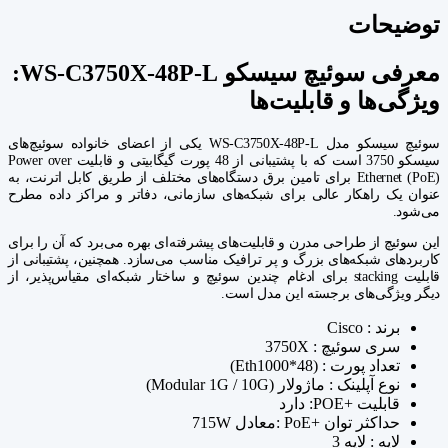
توضیحات
معرفی سوئیچ سیسکو WS-C3750X-48P-L:
ویژگی‌ها و قابلیت‌ها
سوئیچ سیسکو مدل WS-C3750X-48P-L یکی از اعضای خانواده سوئیچ‌های
سیسکو 3750 است که با پشتیبانی از 48 پورت گیگابیتی و قابلیت Power over
Ethernet (PoE) برای تامین برق دستگاه‌های مختلف از طریق کابل اترنت، به
عنوان یک راهکار عالی برای شبکه‌های سازمانی، دفاتر و مراکز داده مطرح
می‌شود.
این سوئیچ از طراحی مدرن و قابلیت‌های پیشرفته‌ای بهره می‌برد که آن را برای
کاربردهای شبکه‌های بزرگ و پر ترافیک مناسب می‌سازد. همچنین، پشتیبانی از
قابلیت stacking برای ادغام چندین سوئیچ و ساختار شبکه‌ای مقیاس‌پذیر، از
دیگر ویژگی‌های برجسته این مدل است.
برند : Cisco
سری سوئیچ : 3750X
تعداد پورت : (Eth1000*48)
نوع آپلینک : ماژولار (Modular 1G / 10G)
قابلیت +POE: دارد
حداکثر توان +PoE :معادل 715W
لایه : لایه 3