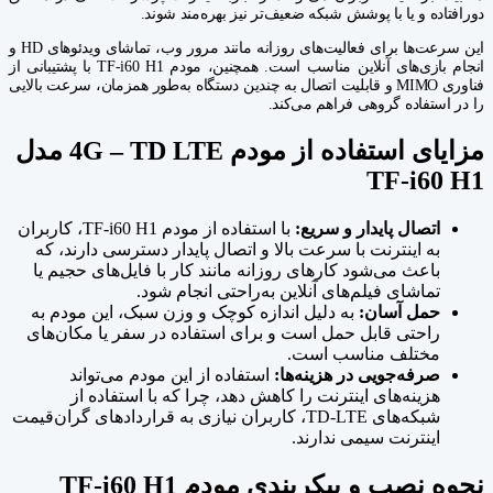
دورافتاده و یا با پوشش شبکه ضعیف‌تر نیز بهره‌مند شوند.
این سرعت‌ها برای فعالیت‌های روزانه مانند مرور وب، تماشای ویدئوهای HD و
انجام بازی‌های آنلاین مناسب است. همچنین، مودم TF-i60 H1 با پشتیبانی از
فناوری MIMO و قابلیت اتصال به چندین دستگاه به‌طور همزمان، سرعت بالایی
را در استفاده گروهی فراهم می‌کند.
مزایای استفاده از مودم 4G – TD LTE مدل
TF-i60 H1
اتصال پایدار و سریع:
با استفاده از مودم TF-i60 H1، کاربران
به اینترنت با سرعت بالا و اتصال پایدار دسترسی دارند، که
باعث می‌شود کارهای روزانه مانند کار با فایل‌های حجیم یا
تماشای فیلم‌های آنلاین به‌راحتی انجام شود.
حمل آسان:
به دلیل اندازه کوچک و وزن سبک، این مودم به
راحتی قابل حمل است و برای استفاده در سفر یا مکان‌های
مختلف مناسب است.
صرفه‌جویی در هزینه‌ها:
استفاده از این مودم می‌تواند
هزینه‌های اینترنت را کاهش دهد، چرا که با استفاده از
شبکه‌های TD-LTE، کاربران نیازی به قراردادهای گران‌قیمت
اینترنت سیمی ندارند.
نحوه نصب و پیکربندی مودم TF-i60 H1