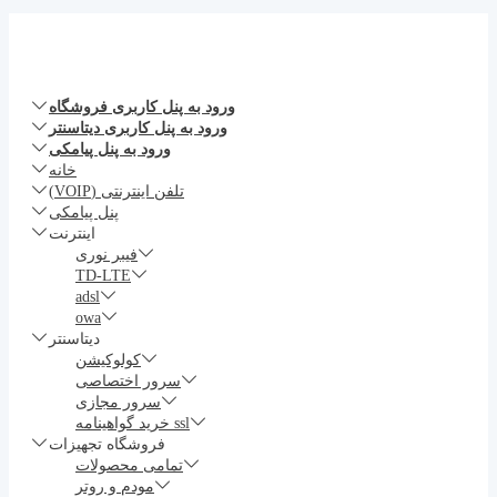
ورود به پنل کاربری فروشگاه
ورود به پنل کاربری دیتاسنتر
ورود به پنل پیامکی
خانه
تلفن اینترنتی (VOIP)
پنل پیامکی
اینترنت
فیبر نوری
TD-LTE
adsl
owa
دیتاسنتر
کولوکیشن
سرور اختصاصی
سرور مجازی
خرید گواهینامه ssl
فروشگاه تجهیزات
تمامی محصولات
مودم و روتر