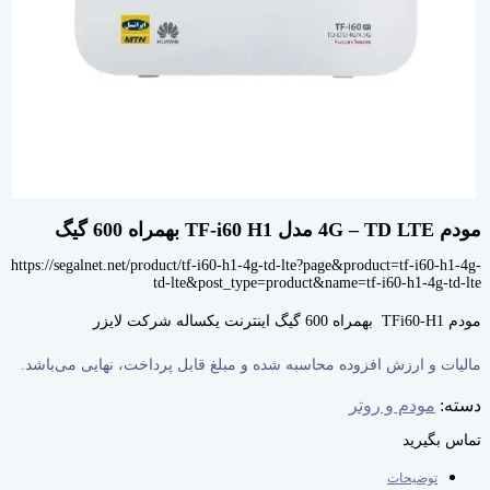
مودم 4G – TD LTE مدل TF-i60 H1 بهمراه 600 گیگ
https://segalnet.net/product/tf-i60-h1-4g-td-lte?page&product=tf-i60-h1-4g-
td-lte&post_type=product&name=tf-i60-h1-4g-td-lte
مودم TFi60-H1 بهمراه 600 گیگ اینترنت یکساله شرکت لایزر
مالیات و ارزش افزوده محاسبه شده و مبلغ قابل پرداخت، نهایی می‌باشد.
دسته:
مودم و روتر
تماس بگیرید
توضیحات