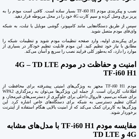
نصب و پیکربندی مودم TF-i60 H1 بسیار ساده است. کافی است مودم را به
پریز برق وصل کرده و سیم کارت 4G خود را در محل مربوطه قرار دهید.
سپس از طریق دستگاه‌هایی مانند کامپیوتر، گوشی موبایل یا تبلت، به شبکه
وای‌فای مودم متصل شوید.
برای پیکربندی اولیه، وارد صفحه تنظیمات مودم شوید و تنظیمات شبکه را
مطابق با نیاز خود تنظیم کنید. این مودم قابلیت تنظیم خودکار در بسیاری از
موارد را دارد، که به‌طور کلی فرایند نصب را سریع و آسان می‌کند.
امنیت و حفاظت در مودم 4G – TD LTE
TF-i60 H1
مودم TF-i60 H1 مجهز به ویژگی‌های امنیتی پیشرفته برای محافظت از
اطلاعات کاربران است. از جمله این ویژگی‌ها می‌توان به رمزگذاری WPA2
برای شبکه بی‌سیم، فایروال داخلی برای جلوگیری از دسترسی‌های غیرمجاز، و
امکان تنظیم دسترسی به شبکه برای دستگاه‌های خاص اشاره کرد. این
ویژگی‌ها به کاربران کمک می‌کند که از امنیت بالایی هنگام استفاده از اینترنت
برخوردار شوند.
مقایسه مودم TF-i60 H1 با مدل‌های مشابه
4G و TD LTE