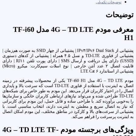
توضیحات تکمیلی
توضیحات
معرفی مودم 4G – TD LTE مدل TF-i60
H1
پشتیبانی از IPv۴/IPv۶ Dual Stack | پشتیبانی از چهار SSID به صورت هم‌زمان |
پشتیبانی از فناوری TD-LTE و نسل ۴.۵ همراه | پشتیبانی از کدهای دستوری
(USSD) دارای پنل دریافت و ارسال SMS | دارای پورت تلفن RJ۱۱ | دارای
قابلیت اتصال ۲ عدد آنتن خارجی | نوع اسلات سیم‌کارت: میکرو (Micro)
پشتیبانی از استاندارد LTE Cat ۶
مودم 4G – TD LTE مدل TF-i60 H1 یکی از محصولات پیشرفته در زمینه
اتصال به اینترنت با استفاده از فناوری TD-LTE است که سرعت بالا و پایداری
اتصال را در اختیار کاربران قرار می‌دهد. این مودم به طور خاص برای شبکه‌های
TD-LTE طراحی شده و می‌تواند نیازهای ارتباطی کاربران خانگی و سازمان‌ها
را به‌خوبی برآورده کند. با طراحی ساده و قابل حمل، این مودم برای کاربرانی
که نیاز به اتصال سریع و مطمئن به اینترنت دارند، انتخاب مناسبی است. با
پشتیبانی از سرعت‌های بالا و کارکرد در مناطق مختلف، این مودم امکان اتصال
به اینترنت پرسرعت را فراهم می‌کند.
ویژگی‌های برجسته مودم 4G – TD LTE TF-